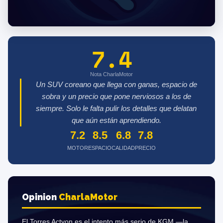
7.4
Nota CharlaMotor
Un SUV coreano que llega con ganas, espacio de
sobra y un precio que pone nerviosos a los de
siempre. Solo le falta pulir los detalles que delatan
que aún están aprendiendo.
7.2
8.5
6.8
7.8
MOTOR
ESPACIO
CALIDAD
PRECIO
Opinion
Charla
Motor
El Torres Actyon es el intento más serio de KGM —la