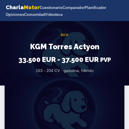
Charla
Motor
Cuestionario
Comparador
Planificador
Opiniones
Comunidad
Videoteca
SUV
KGM Torres Actyon
33.500 EUR - 37.500 EUR
PVP
163 - 204 CV · gasolina, hibrido