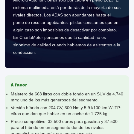
Android Auto funcionan solo por cable en pleno 2025. El
sistema multimedia está por detrás de la mayoría de sus
rivales directos. Los ADAS son abundantes hasta el
punto de resultar agobiantes: pitidos constantes que en
algún caso son imposibles de desactivar por completo.
En CharlaMotor pensamos que la cantidad no es
sinónimo de calidad cuando hablamos de asistentes a la
conducción.
A favor
Maletero de 668 litros con doble fondo en un SUV de 4.740
mm: uno de los más generosos del segmento.
Versión híbrida con 204 CV, 300 Nm y 5,9 l/100 km WLTP:
cifras que dan que hablar en un coche de 1.725 kg.
Precio competitivo: 33.500 euros para gasolina y 37.500
para el híbrido en un segmento donde los rivales
generalistas piden más por menos espacio.