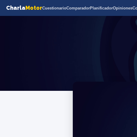
Charla
Motor
Cuestionario
Comparador
Planificador
Opiniones
C