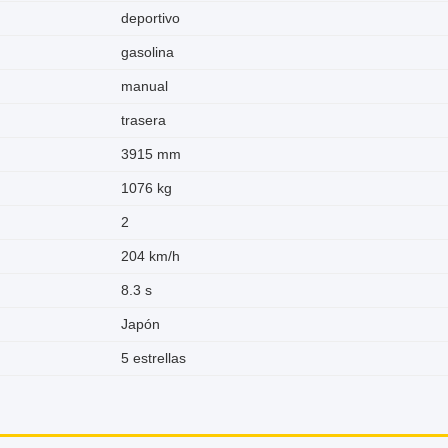
deportivo
gasolina
manual
trasera
3915 mm
1076 kg
2
204 km/h
8.3 s
Japón
5 estrellas