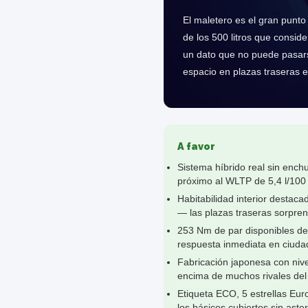
El maletero es el gran punto
de los 500 litros que consi
un dato que no puede pasarse
espacio en plazas traseras e
A favor
Sistema híbrido real sin ench
próximo al WLTP de 5,4 l/100
Habitabilidad interior desta
— las plazas traseras sorpren
253 Nm de par disponibles de
respuesta inmediata en ciudad
Fabricación japonesa con nivel
encima de muchos rivales de
Etiqueta ECO, 5 estrellas Eu
los básicos cubiertos sin aster