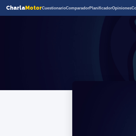
Charla
Motor
Cuestionario
Comparador
Planificador
Opiniones
C