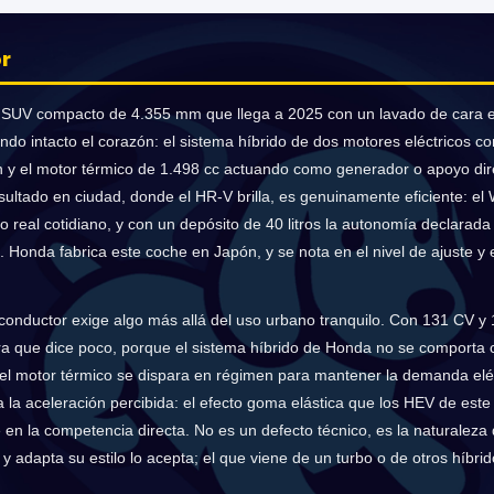
r
SUV compacto de 4.355 mm que llega a 2025 con un lavado de cara e
do intacto el corazón: el sistema híbrido de dos motores eléctricos c
ión y el motor térmico de 1.498 cc actuando como generador o apoyo d
 resultado en ciudad, donde el HR-V brilla, es genuinamente eficiente: e
so real cotidiano, y con un depósito de 40 litros la autonomía declarad
s. Honda fabrica este coche en Japón, y se nota en el nivel de ajuste y
conductor exige algo más allá del uso urbano tranquilo. Con 131 CV y 
a que dice poco, porque el sistema híbrido de Honda no se comporta 
 el motor térmico se dispara en régimen para mantener la demanda elé
la aceleración percibida: el efecto goma elástica que los HEV de este
en la competencia directa. No es un defecto técnico, es la naturaleza de
 y adapta su estilo lo acepta; el que viene de un turbo o de otros híbr