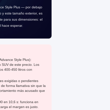
ance Style Plus — por debajo
 y este tamaño exterior, es
te para sus dimensiones: el
d hace esperar.
 Advance Style Plus):
n SUV de este precio. Los
os 400-450 litros con
es exigidas o pendientes
de forma llamativa sin que la
ortamiento más acusado que
0 en 10,6 s: funciona en
carga el margen es justo.