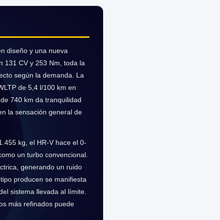
n diseño y una nueva
on 131 CV y 253 Nm, toda la
irecto según la demanda. La
l WLTP de 5,4 l/100 km en
a de 740 km da tranquilidad
 en la sensación general de
1.455 kg, el HR-V hace el 0-
como un turbo convencional.
ctrica, generando un ruido
 tipo producen se manifiesta
l sistema llevada al límite.
idos más refinados puede