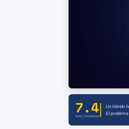
7.4
Un híbrido h
El problema 
Nota CharlaMotor