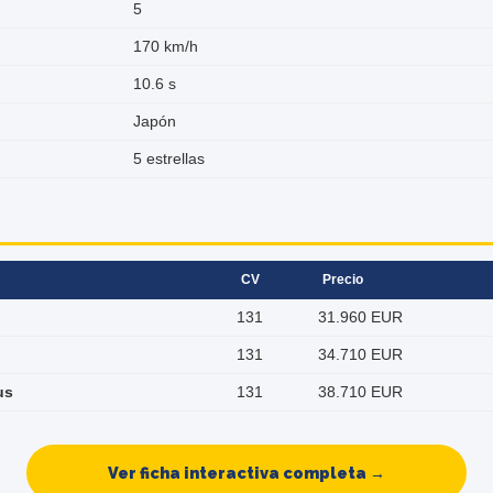
5
170 km/h
10.6 s
Japón
5 estrellas
CV
Precio
131
31.960 EUR
131
34.710 EUR
us
131
38.710 EUR
Ver ficha interactiva completa →