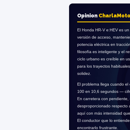
Opinion
Charla
Moto
El Honda HR-V e:HEV es un 
versión de acceso, mantenien
potencia eléctrica en tracc
filosofía es inteligente y el
ciclo urbano es creíble en u
para los trayectos habituale
solidez.
El problema llega cuando el 
100 en 10,6 segundos — cifr
En carretera con pendiente,
desproporcionado respecto a 
aquí con más intensidad que 
El conductor que lo entiende
encontrarlo frustrante.