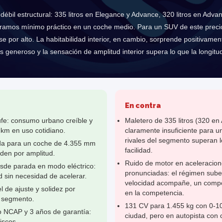
 débil estructural: 335 litros en Elegance y Advance, 320 litros en Adv
deramos mínimo práctico en un coche medio. Para un SUV de este precio
 por alto. La habitabilidad interior, en cambio, sorprende positivamen
s generoso y la sensación de amplitud interior supera lo que la longitu
En contra
ufe: consumo urbano creíble y
Maletero de 335 litros (320 en
 km en uso cotidiano.
claramente insuficiente para u
rivales del segmento superan l
cada para un coche de 4.355 mm
facilidad.
den por amplitud.
Ruido de motor en aceleracion
sde parada en modo eléctrico:
pronunciadas: el régimen sube 
 sin necesidad de acelerar.
velocidad acompañe, un comp
 de ajuste y solidez por
en la competencia.
l segmento.
131 CV para 1.455 kg con 0-10
ro NCAP y 3 años de garantía:
ciudad, pero en autopista con 
iscos.