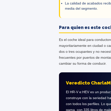
La calidad de acabados recib
media del segmento.
Para quien es este co
Es el coche ideal para conducto
mayoritariamente en ciudad o car
dos o tres ocupantes y no neces
frecuentes por puertos de montañ
cambiar su forma de conducir.
Veredicto CharlaM
El HR-V e:HEV es un producto
construye con la seriedad ha
con todos los perfiles. Lo q
gama, con 335 litros de male