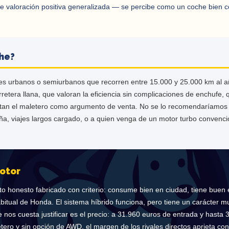
e valoración positiva generalizada — se percibe como un coche bien c
che?
res urbanos o semiurbanos que recorren entre 15.000 y 25.000 km al a
retera llana, que valoran la eficiencia sin complicaciones de enchufe,
itan el maletero como argumento de venta. No se lo recomendaríamos
a, viajes largos cargado, o a quien venga de un motor turbo convenci
otor
 honesto fabricado con criterio: consume bien en ciudad, tiene buen e
bitual de Honda. El sistema híbrido funciona, pero tiene un carácter m
ue nos cuesta justificar es el precio: a 31.960 euros de entrada y hasta
tero y sin opción de AWD, el margen de los rivales directos aprieta co