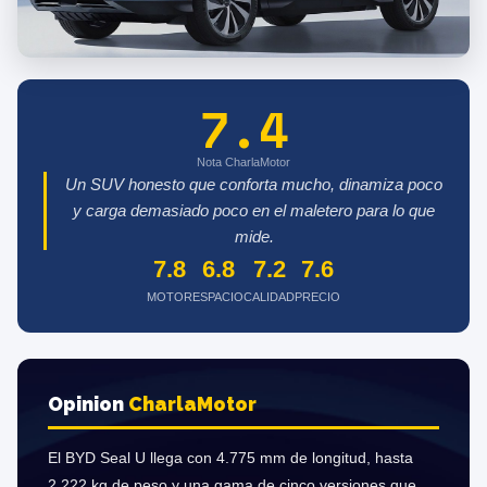
7.4
Nota CharlaMotor
Un SUV honesto que conforta mucho, dinamiza poco
y carga demasiado poco en el maletero para lo que
mide.
7.8
6.8
7.2
7.6
MOTOR
ESPACIO
CALIDAD
PRECIO
Opinion
Charla
Motor
El BYD Seal U llega con 4.775 mm de longitud, hasta
2.222 kg de peso y una gama de cinco versiones que