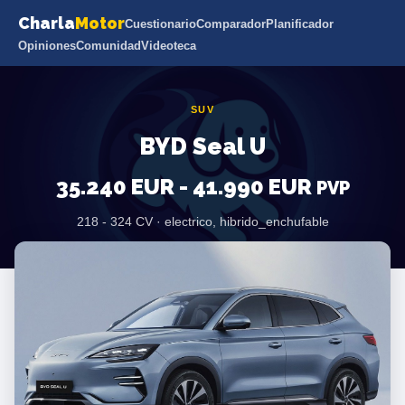
Charla
Motor
Cuestionario
Comparador
Planificador
Opiniones
Comunidad
Videoteca
SUV
BYD Seal U
35.240 EUR - 41.990 EUR
PVP
218 - 324 CV · electrico, hibrido_enchufable