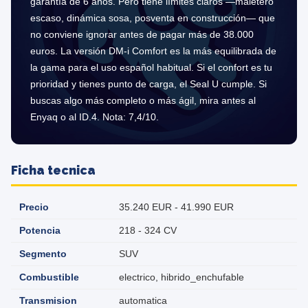
garantía de 6 años. Pero tiene límites claros —maletero
escaso, dinámica sosa, posventa en construcción— que
no conviene ignorar antes de pagar más de 38.000
euros. La versión DM-i Comfort es la más equilibrada de
la gama para el uso español habitual. Si el confort es tu
prioridad y tienes punto de carga, el Seal U cumple. Si
buscas algo más completo o más ágil, mira antes al
Enyaq o al ID.4. Nota: 7,4/10.
Ficha tecnica
Precio
35.240 EUR - 41.990 EUR
Potencia
218 - 324 CV
Segmento
SUV
Combustible
electrico, hibrido_enchufable
Transmision
automatica