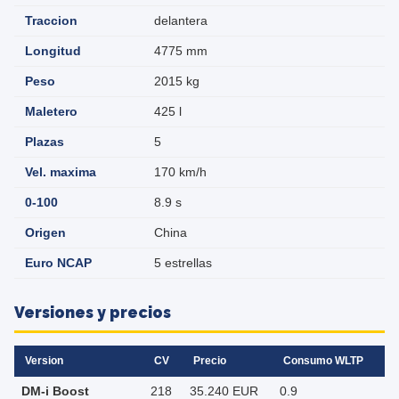
Traccion
delantera
Longitud
4775 mm
Peso
2015 kg
Maletero
425 l
Plazas
5
Vel. maxima
170 km/h
0-100
8.9 s
Origen
China
Euro NCAP
5 estrellas
Versiones y precios
Version
CV
Precio
Consumo WLTP
DM-i Boost
218
35.240 EUR
0.9