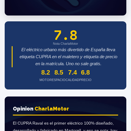
7.8
Nota CharlaMotor
El eléctrico urbano más divertido de España lleva
etiqueta CUPRA en el maletero y etiqueta de precio
en la matrícula. Uno no sale gratis.
8.2
8.5
7.4
6.8
MOTOR
ESPACIO
CALIDAD
PRECIO
Opinion
Charla
Motor
El CUPRA Raval es el primer eléctrico 100% diseñado,
desarrollado y fabricado en Martorell, y eso se nota: hay