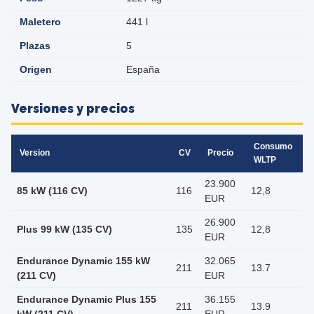
Maletero
441 l
Plazas
5
Origen
España
Versiones y precios
Consumo
Version
CV
Precio
WLTP
23.900
85 kW (116 CV)
116
12,8
EUR
26.900
Plus 99 kW (135 CV)
135
12,8
EUR
Endurance Dynamic 155 kW
32.065
211
13.7
(211 CV)
EUR
Endurance Dynamic Plus 155
36.155
211
13.9