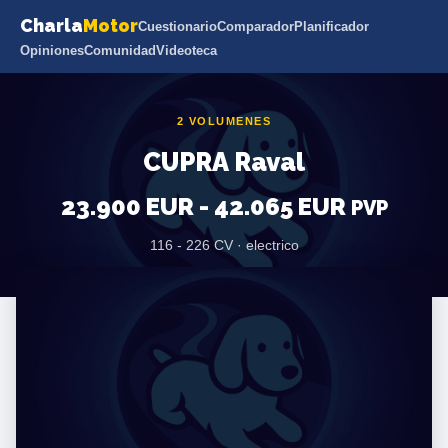
Charla
Motor
Cuestionario
Comparador
Planificador
Opiniones
Comunidad
Videoteca
2 VOLUMENES
CUPRA Raval
23.900 EUR - 42.065 EUR
PVP
116 - 226 CV · electrico