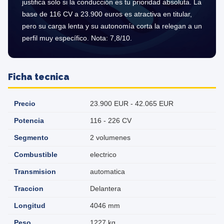
justifica solo si la conducción es tu prioridad absoluta. La
base de 116 CV a 23.900 euros es atractiva en titular,
pero su carga lenta y su autonomía corta la relegan a un
perfil muy específico. Nota: 7,8/10.
Ficha tecnica
Precio
23.900 EUR - 42.065 EUR
Potencia
116 - 226 CV
Segmento
2 volumenes
Combustible
electrico
Transmision
automatica
Traccion
Delantera
Longitud
4046 mm
Peso
1227 kg