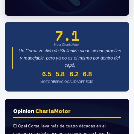
7.1
Nota CharlaMotor
Un Corsa vestido de Stellantis: sigue siendo práctico
y manejable, pero ya no es el mismo por dentro del
capó.
6.5
5.8
6.2
6.8
MOTOR
ESPACIO
CALIDAD
PRECIO
Opinion
Charla
Motor
El Opel Corsa lleva más de cuatro décadas en el
mercado español y eso no se consigue sin hacer las