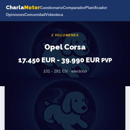
Charla
Motor
Cuestionario
Comparador
Planificador
Opiniones
Comunidad
Videoteca
2 VOLUMENES
Opel Corsa
17.450 EUR - 39.990 EUR
PVP
101 - 281 CV · electrico