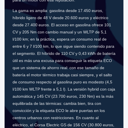
para un motor con esa reputación.
La gama es amplia: gasolina desde 17.450 euros,
híbrido ligero de 48 V desde 20.600 euros y eléctrico
desde 27.400 euros. El acceso en gasolina ofrece 101
CV y 205 Nm con cambio manual y un WLTP de 5,1
l/100 km; en la práctica, espera un consumo real de
entre 6 y 7 l/100 km, lo que sigue siendo contenido para
el segmento. El híbrido de 110 CV y 0,43 kWh de batería
útil es más una excusa para conseguir la etiqueta ECO
que un sistema de ahorro real: con ese tamaño de
batería el motor térmico trabaja casi siempre, y el salto
de consumo respecto al gasolina puro es modesto (4,5
l/100 km WLTP frente a 5,1 l). La versión hybrid con caja
automática y 145 CV (23.700 euros, 230 Nm) es la más
equilibrada de las térmicas: cambia bien, tira con
convicción y la etiqueta ECO le abre puertas en los
centros urbanos con restricciones. En cuanto al
eléctrico, el Corsa Electric GS de 156 CV (30.800 euros,